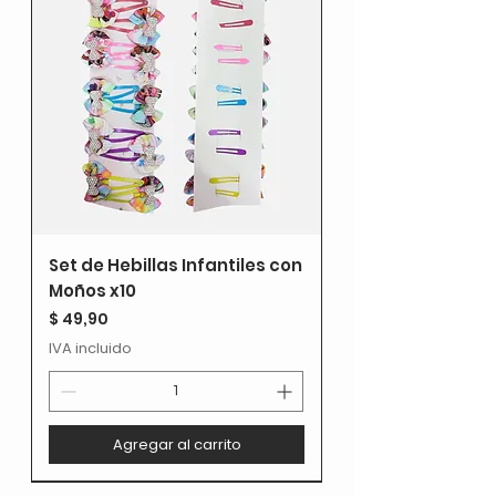
Set de Hebillas Infantiles con
Moños x10
Precio
$ 49,90
IVA incluido
Agregar al carrito