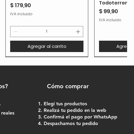
Todoterreno
Precio
$ 179,90
Precio
$ 99,90
IVA incluido
IVA incluido
Agregar al carrito
Agregar 
os?
Cómo comprar
Elegí tus productos
o
Realizá tu pedido en la web
 reales
Confirmá el pago por WhatsApp
Despachamos tu pedido