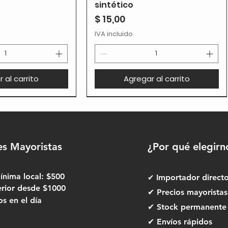
sintético
Precio
$ 15,00
IVA incluido
 al carrito
Agregar al carrito
es Mayoristas
¿Por qué elegirn
nima local: $500
✔
Importador direct
erior desde $1000
✔ Precios mayoristas
 en el día
✔ Stock permanente
✔ Envíos rápidos