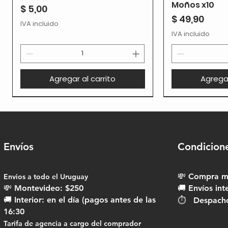
Moños x10
Precio
$ 5,00
Precio
$ 49,90
IVA incluido
IVA incluido
Agregar al carrito
Agregar
Envíos
Condicion
💸 Compra mí
Envios a todo el Uruguay​
💸 Montevideo: $250
🚚 Envíos int
🚚 Interior: en el día (pagos antes de las
⏱ Despachos
16:30
Tarifa de agencia a cargo del comprador