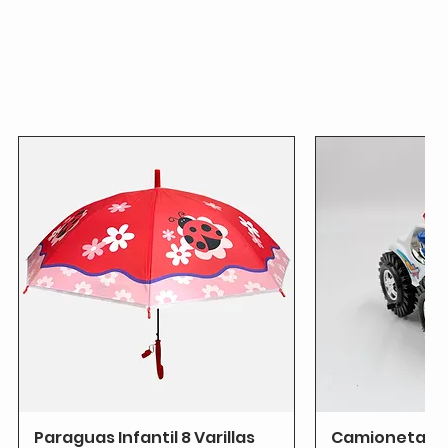
Paraguas Infantil 8 Varillas
Camioneta T