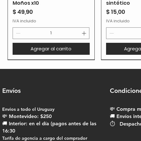
Moños x10
sintético
Precio
Precio
$ 49,90
$ 15,00
IVA incluido
IVA incluido
Agregar al carrito
Agregar
Envíos
Condicion
💸 Compra mí
Envios a todo el Uruguay​
💸 Montevideo: $250
🚚 Envíos int
🚚 Interior: en el día (pagos antes de las
⏱ Despachos
16:30
Tarifa de agencia a cargo del comprador