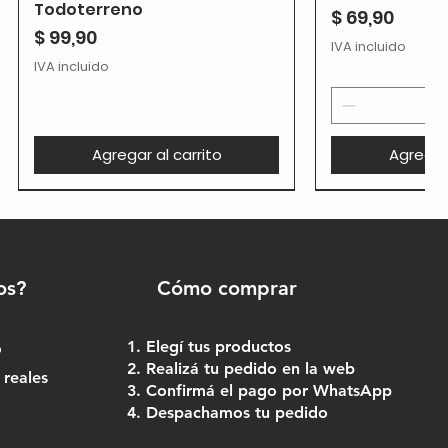
Todoterreno
Precio
$ 69,90
Precio
$ 99,90
IVA incluido
IVA incluido
Agregar al carrito
Agregar 
os?
Cómo comprar
Elegí tus productos
o
Realizá tu pedido en la web
 reales
Confirmá el pago por WhatsApp
Despachamos tu pedido