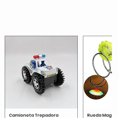
Camioneta Trepadora
Rueda Magnét