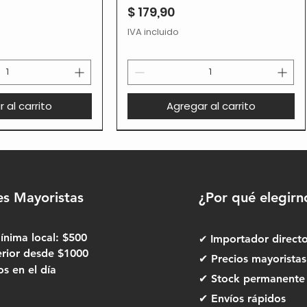
Precio
$ 179,90
IVA incluido
 al carrito
Agregar al carrito
es Mayoristas
¿Por qué elegirn
nima local: $500
✔
Importador direct
erior desde $1000
✔ Precios mayoristas
 en el día
✔ Stock permanente
✔ Envíos rápidos