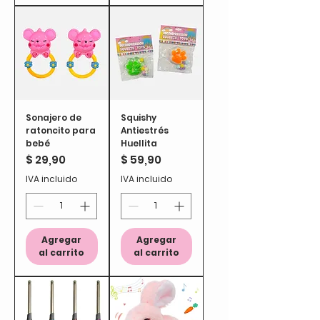
Sonajero de
Squishy
ratoncito para
Antiestrés
bebé
Huellita
Precio
Precio
$ 29,90
$ 59,90
IVA incluido
IVA incluido
Agregar
Agregar
al carrito
al carrito