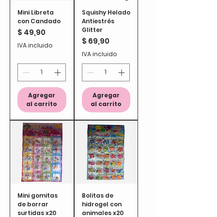
Mini Libreta
Squishy Helado
con Candado
Antiestrés
Glitter
Precio
$ 49,90
Precio
$ 69,90
IVA incluido
IVA incluido
Agregar
Agregar
al carrito
al carrito
Mini gomitas
Bolitas de
de borrar
hidrogel con
surtidas x20
animales x20