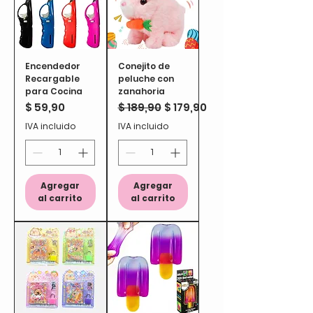
Encendedor
Conejito de
Recargable
peluche con
para Cocina
zanahoria
Precio
Precio
Precio de oferta
$ 59,90
$ 189,90
$ 179,90
IVA incluido
IVA incluido
Agregar
Agregar
al carrito
al carrito