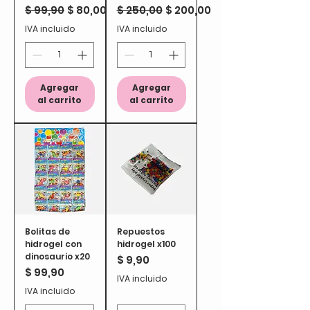
Precio
Precio de oferta
Precio
Precio de oferta
$ 99,90
$ 80,00
$ 250,00
$ 200,00
IVA incluido
IVA incluido
Agregar
Agregar
al carrito
al carrito
Bolitas de
Repuestos
hidrogel con
hidrogel x100
dinosaurio x20
Precio
$ 9,90
Precio
$ 99,90
IVA incluido
IVA incluido