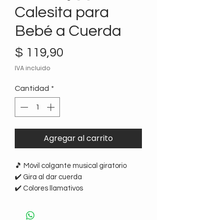
Calesita para
Bebé a Cuerda
Precio
$ 119,90
IVA incluido
Cantidad
*
Agregar al carrito
🎵 Móvil colgante musical giratorio
✔️ Gira al dar cuerda
✔️ Colores llamativos
✔️ Con sonido
✔️ Para colgar