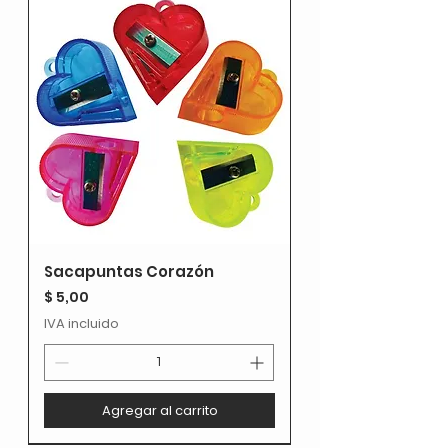
Sacapuntas Corazón
Precio
$ 5,00
IVA incluido
Agregar al carrito