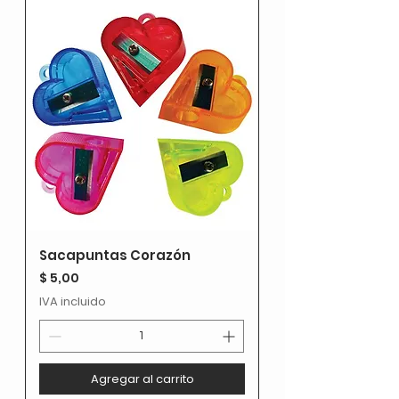
Sacapuntas Corazón
Precio
$ 5,00
IVA incluido
Agregar al carrito