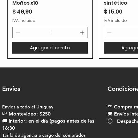
Moños x10
sintético
Precio
Precio
$ 49,90
$ 15,00
IVA incluido
IVA incluido
Agregar al carrito
Agregar
Envíos
Condicion
💸 Compra mí
Envios a todo el Uruguay​
💸 Montevideo: $250
🚚 Envíos int
🚚 Interior: en el día (pagos antes de las
⏱ Despachos
16:30
Tarifa de agencia a cargo del comprador