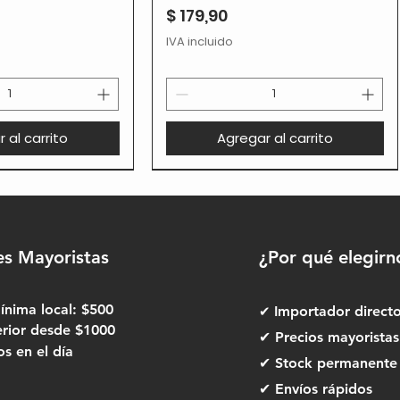
Precio
$ 179,90
IVA incluido
 al carrito
Agregar al carrito
es Mayoristas
¿Por qué elegirn
nima local: $500
✔
Importador direct
erior desde $1000
✔ Precios mayoristas
 en el día
✔ Stock permanente
✔ Envíos rápidos