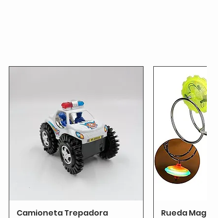
Camioneta Trepadora
Rueda Magnét