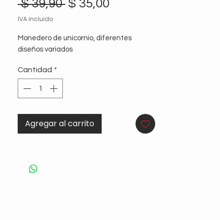
Precio
Precio
 $ 39,90 
$ 35,00
de
IVA incluido
oferta
Monedero de unicornio, diferentes 
diseños variados
Cantidad
*
Agregar al carrito