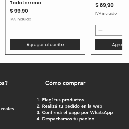
Todoterreno
Precio
$ 69,90
Precio
$ 99,90
IVA incluido
IVA incluido
Agregar al carrito
Agregar 
os?
Cómo comprar
Elegí tus productos
o
Realizá tu pedido en la web
 reales
Confirmá el pago por WhatsApp
Despachamos tu pedido