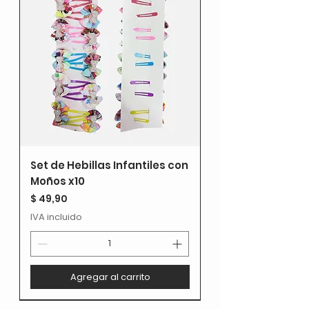
Set de Hebillas Infantiles con
Moños x10
Precio
$ 49,90
IVA incluido
Agregar al carrito