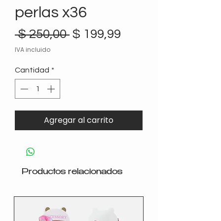
perlas x36
Precio
Precio
 $ 250,00 
$ 199,99
de
IVA incluido
oferta
Cantidad
*
Agregar al carrito
Productos relacionados