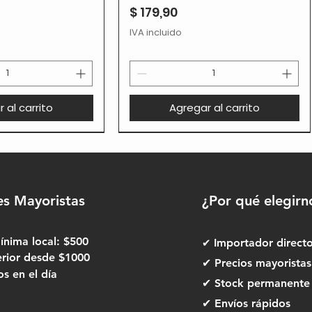
Precio
$ 179,90
IVA incluido
 al carrito
Agregar al carrito
es Mayoristas
¿Por qué elegirn
nima local: $500
✔
Importador direct
erior desde $1000
✔ Precios mayoristas
 en el día
✔ Stock permanente
✔ Envíos rápidos