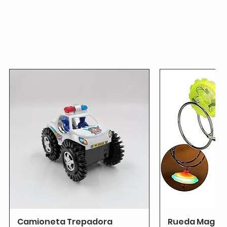
Camioneta Trepadora
Rueda Magnét