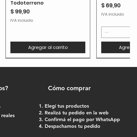
Todoterreno
Precio
$ 69,90
Precio
$ 99,90
IVA incluido
IVA incluido
Agregar al carrito
Agregar 
os?
Cómo comprar
Elegí tus productos
o
Realizá tu pedido en la web
 reales
Confirmá el pago por WhatsApp
Despachamos tu pedido