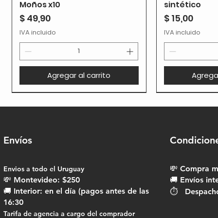
Moños x10
sintético
Precio
Precio
$ 49,90
$ 15,00
IVA incluido
IVA incluido
Agregar al carrito
Agregar
Envíos
Condicion
💸 Compra mí
Envios a todo el Uruguay​
💸 Montevideo: $250
🚚 Envíos int
🚚 Interior: en el día (pagos antes de las
⏱ Despachos
16:30
Tarifa de agencia a cargo del comprador