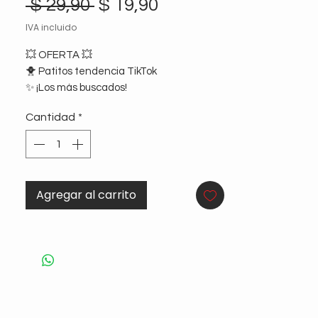
Precio
Precio
 $ 29,90 
$ 19,90
de
IVA incluido
oferta
💥 OFERTA 💥
🐥 Patitos tendencia TikTok
✨ ¡Los más buscados!
🎁 Ideales para sorpresitas, regalos y
Cantidad
*
decoración
🔥 Stock limitado
Agregar al carrito