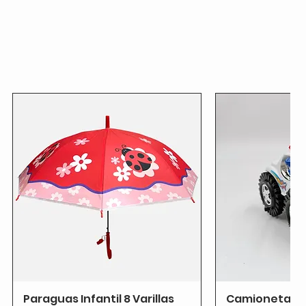
Paraguas Infantil 8 Varillas
Camioneta T