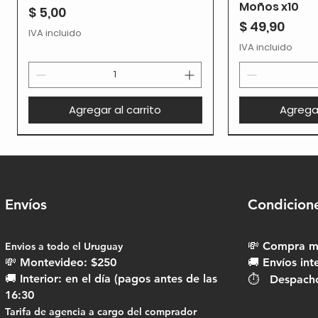
Moños x10
Precio
$ 5,00
Precio
$ 49,90
IVA incluido
IVA incluido
Agregar al carrito
Agregar
Envíos
Condicion
💸 Compra mí
Envios a todo el Uruguay​
💸 Montevideo: $250
🚚 Envíos int
🚚 Interior: en el día (pagos antes de las
⏱ Despachos
16:30
Tarifa de agencia a cargo del comprador