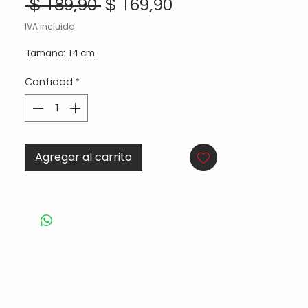
Precio
Precio
 $ 189,90 
$ 169,90
de
IVA incluido
oferta
Tamaño: 14 cm.
Cantidad
*
Agregar al carrito