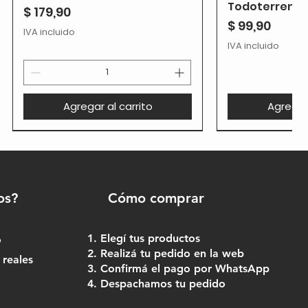
Todoterreno
Precio
$ 179,90
Precio
$ 99,90
IVA incluido
IVA incluido
Agregar al carrito
Agregar 
os?
Cómo comprar
Elegí tus productos
o
Realizá tu pedido en la web
 reales
Confirmá el pago por WhatsApp
Despachamos tu pedido