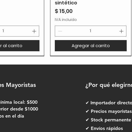
sintético
Precio
$ 15,00
IVA incluido
 al carrito
Agregar al carrito
es Mayoristas
¿Por qué elegirn
nima local: $500
✔
Importador direct
erior desde $1000
✔ Precios mayoristas
 en el día
✔ Stock permanente
✔ Envíos rápidos