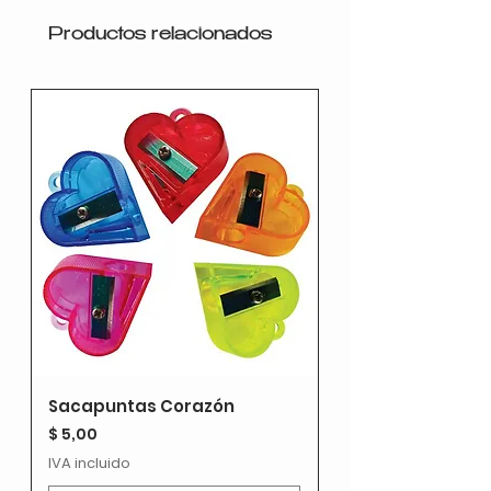
decoración
🎁 Presentación en caja
Productos relacionados
🔋 Alimentación: funciona con 1 pila
AA
Sacapuntas Corazón
Precio
$ 5,00
IVA incluido