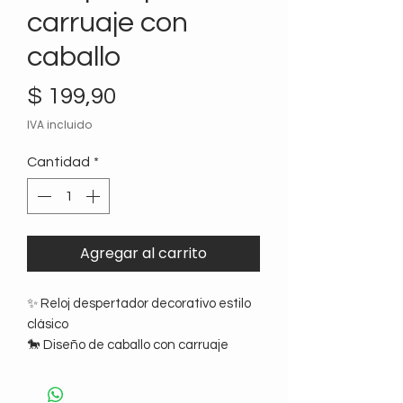
carruaje con
caballo
Precio
$ 199,90
IVA incluido
Cantidad
*
Agregar al carrito
✨ Reloj despertador decorativo estilo
clásico
🐎 Diseño de caballo con carruaje
⏰ Movimiento Quartz
🏠 Ideal para mesa de luz, escritorio o