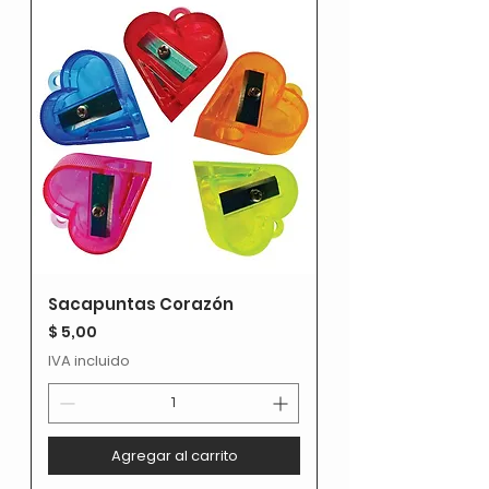
Sacapuntas Corazón
Precio
$ 5,00
IVA incluido
Agregar al carrito