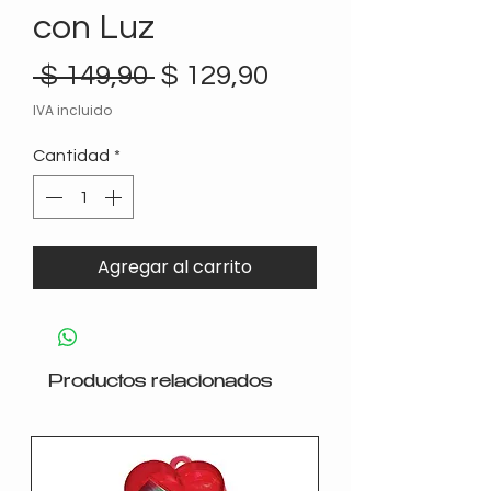
con Luz
Precio
Precio
 $ 149,90 
$ 129,90
de
IVA incluido
oferta
Cantidad
*
Agregar al carrito
Productos relacionados