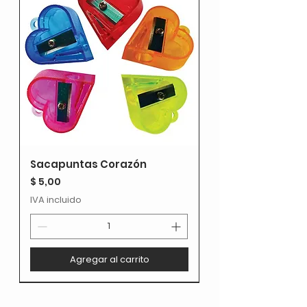
Sacapuntas Corazón
Precio
$ 5,00
IVA incluido
Agregar al carrito