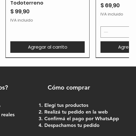
Todoterreno
Precio
$ 69,90
Precio
$ 99,90
IVA incluido
IVA incluido
Agregar al carrito
Agregar 
os?
Cómo comprar
Elegí tus productos
o
Realizá tu pedido en la web
 reales
Confirmá el pago por WhatsApp
Despachamos tu pedido