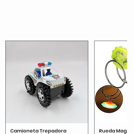
Camioneta Trepadora
Rueda Magnét