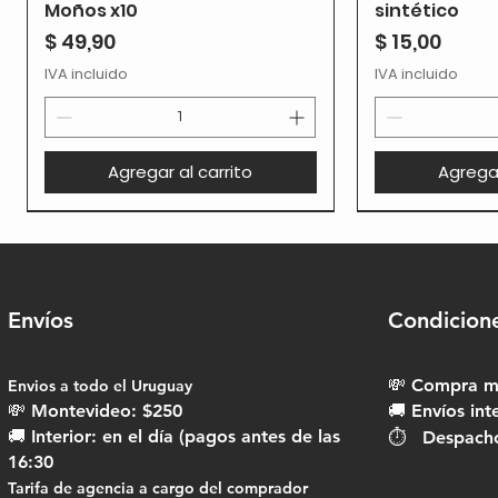
Moños x10
sintético
Precio
Precio
$ 49,90
$ 15,00
IVA incluido
IVA incluido
Agregar al carrito
Agregar
Envíos
Condicion
💸 Compra mí
Envios a todo el Uruguay​
💸 Montevideo: $250
🚚 Envíos int
🚚 Interior: en el día (pagos antes de las
⏱ Despachos
16:30
Tarifa de agencia a cargo del comprador