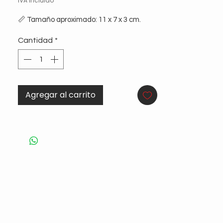
de
IVA incluido
oferta
📏 Tamaño aproximado: 11 x 7 x 3 cm.
Cantidad
*
Agregar al carrito