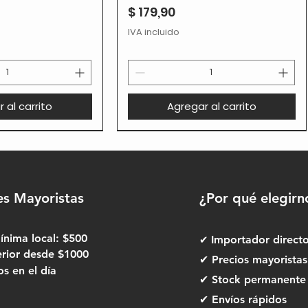
Precio
$ 179,90
IVA incluido
 al carrito
Agregar al carrito
es Mayoristas
¿Por qué elegirn
nima local: $500
✔
Importador direct
erior desde $1000
✔ Precios mayoristas
 en el día
✔ Stock permanente
✔ Envíos rápidos