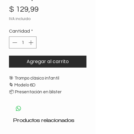
Precio
$ 129,99
IVA incluido
Cantidad
*
Agregar al carrito
🎯 Trompo clásico infantil
🌀 Modelo 6D
📦 Presentación en blíster
🌈 Colores surtidos
👧🧒 Ideal para juego y sorpresitas
Productos relacionados