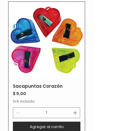
Sacapuntas Corazón
Precio
$ 5,00
IVA incluido
Agregar al carrito