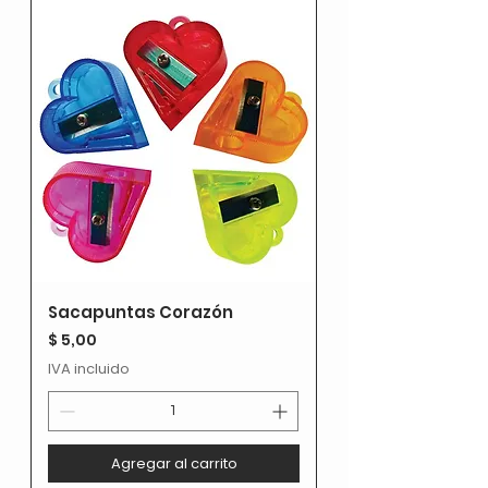
Sacapuntas Corazón
Precio
$ 5,00
IVA incluido
Agregar al carrito