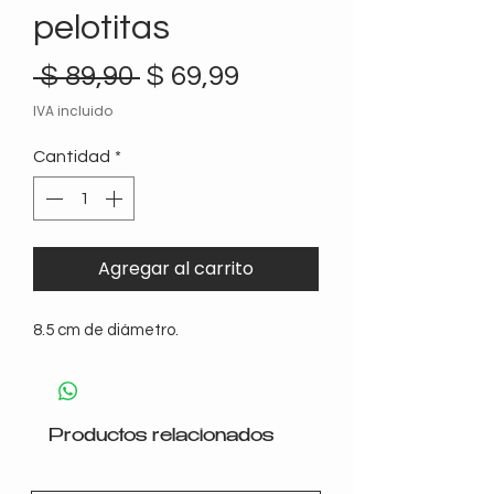
pelotitas
Precio
Precio
 $ 89,90 
$ 69,99
de
IVA incluido
oferta
Cantidad
*
Agregar al carrito
8.5 cm de diámetro.
Productos relacionados