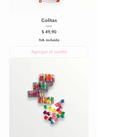
Colitas
Precio
$ 49,90
IVA incluido
Agregar al carrito