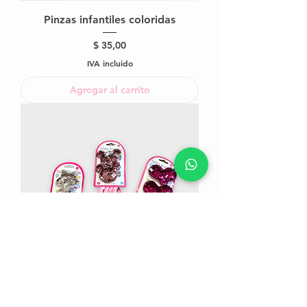
Pinzas infantiles coloridas
Precio
$ 35,00
IVA incluido
Agregar al carrito
Set broche + gomita